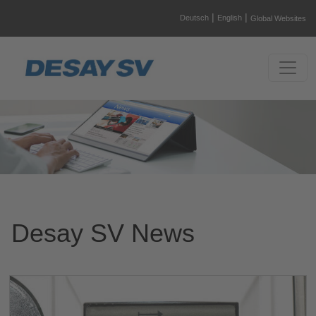
|
|
Deutsch
English
Global Websites
Desay SV News