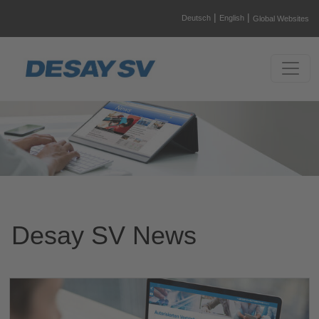
|
|
Deutsch
English
Global Websites
Desay SV News