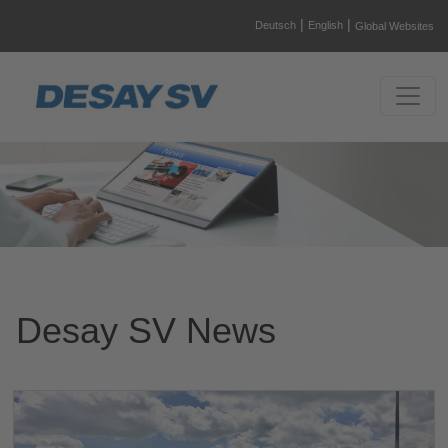
|
|
Deutsch
English
Global Websites
Desay SV News