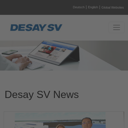
|
|
Deutsch
English
Global Websites
Desay SV News