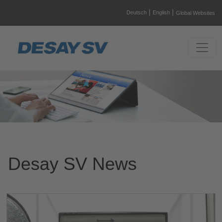
|
|
Deutsch
English
Global Websites
Desay SV News