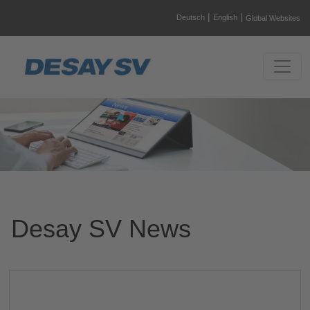
|
|
Deutsch
English
Global Websites
Desay SV News