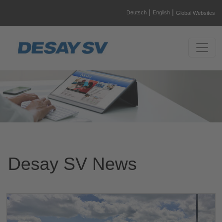
|
|
Deutsch
English
Global Websites
Desay SV News