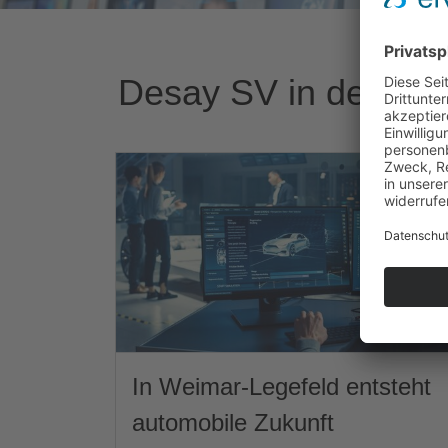
Desay SV in der Pre
In Weimar-Legefeld entsteht
automobile Zukunft