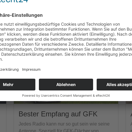
sse
Bester Empfang auf GFK
Jedes Radio kann nur so gut sein wie seine
Antenne. Speziell für GFK-Dächer von