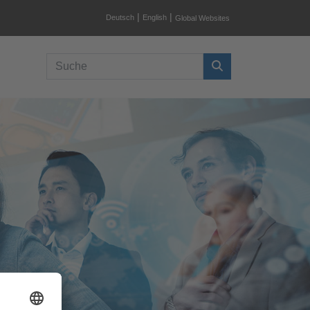
|
|
Deutsch
English
Global Websites