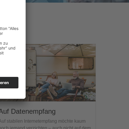
Auf Datenempfang
Auf stabilen Internetempfang möchte kaum
noch jemand verzichten – auch nicht auf dem