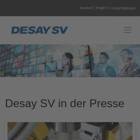
|
|
Deutsch
English
Global Websites
Desay SV in der Presse