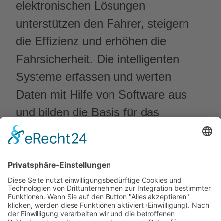
elektronischen Lösungen
unterstützen den Fahrer, steigern
die Effizienz und erhöhen die
Fahrsicherheit. Die intelligenten
Systeme erfassen und werten
Daten mit Hilfe von Software aus
und bilden die Basis für das
automatisierte Fahren von heute
bzw. das autonome Fahren der
Zukunft.
Das Portfolio umfasst intelligente
Steuergeräte und Sensoren.