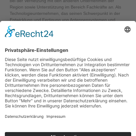
bei der Vernetzung mit den anderen Unternehmen der
Region sowie Unterstützung im Bereich Fachkräfte an. Als
Technologieunternehmen, das seinen Schwerpunkt in der
Entwicklung und Fertigung von Antennensystemen und
Steuergeräten zur vernetzten Kommunikation sieht, bieten
sich für die Antennentechnik über diesen
Unternehmensverein vielfältige Möglichkeiten zur
Vernetzung in verschiedenen Bereichen, um auch auf
diesem Wege den Standort in Weimar zu stärken.
Zurück
© 2026 Desay SV Automotive Europe GmbH
Einkaufsbedingungen
Impressum