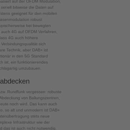
basiert auf der OFDM Modulation,
seriell bitweise die Daten auf
stens geeignet für den mobilen
Phasenmodulation robust
typischerweise bei bewegten
rt auch 4G auf OFDM Verfahren,
, dass 4G auch höhere
 Verbindungsqualität sich
re Technik, aber DAB+ ist
utionär in den 5G Standard
ch ist, ein funktionierendes
schlagartig umzubauen.
t abdecken
 bzw. Rundfunk vergessen: robuste
 Abdeckung von Ballungszentren,
heute noch wird. Das kann auch
lso, so alt und unmodern ist DAB+
Datenübertragung stets neue
mplexe Infrastruktur wie der
 das ist auch nicht notwendig.