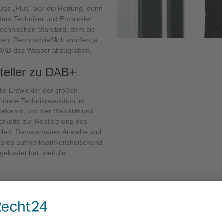
as „Plus“ war die Rettung, denn
 dem Techniker und Entwickler
n technischen Standard, dem sie
en. Denn schließlich wurden ja
 DAB das Wasser abzugraben.
teller zu DAB+
ie Entwickler der großen
nbare Technikrevolution im
kannt, um hier Stabilität und
erkette zur Realisierung des
llen. Damals haben Anwälte und
ndards aufmerksamkeitsheischend
gekostet hat, weil die
ht zielführend
a wie die unsrige, dass wir jeden
sieren können und wollen - es ist