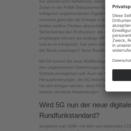
nur absolut nicht zielführend, wenn wir in wirtsc
Zeiten in der Politik Diskussionen führen, die ei
erfolgreich implementierten Digitalradiostandard w
vermisse ganz klar die Energie in den Diskussione
letzten weißen Flecken abzuschließen und sich d
Sicherheit bei den Endnutzern, die schon heute m
empfangen können als analoge UKW Sender, je na
und es ist erfolgreich, fast zehn Jahre lang. Ist 
der Mode unterlegen? Kann Rundfunk veralten?
Mit 5G kommt die neue Mobilfunkgeneration, die d
den ungebremsten Datenhunger und viele vernetz
Echtzeit ermöglichen soll. Auch wir freuen uns au
Herausforderungen, die 5G Antennensysteme auf
mit sich bringen werden, denn 5G ist ein Motor f
weitere vernetzte Anwendungen.
Wird 5G nun der neue digital
Rundfunkstandard?
Vergleicht man DAB+ mit dem uns bekannten LTE, 