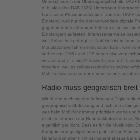
Unterschiede in der Übertragungstechnik. DAB+ 
d. h. viele (bei DAB 1536) Unterträger übertragen 
Basis einer Phasenmodulation. Damit ist DAB+ be
Empfang, weil nur die dort verwendete digitale 
gegenüber den störenden Effekten sind, welche 
Empfängern auftreten. Interessanterweise basie
weil Robustheit gefragt ist. Natürlich ist bekannt
Modulationsverfahren einschalten kann, wenn die
verbessert. DAB+ und LTE haben also vergleichba
veraltet und LTE nicht? Schließlich wird LTE evol
integriert, weil es selbstverständlich unwirtschaftli
Mobilfunksystem nur der neuen Technik zuliebe 
Radio muss geografisch brei
Wir dürfen auch nie den Auftrag von Digitalradio
geographische Abdeckung und nicht die alleinige
was beim Mobilfunk immer priorisiert wurde und 
nicht im Interesse der Rundfunkbetreiber sein. A
eigentlich gar nicht. Dass es für die Musik bzw. 
Komprimierungsalgorithmen gibt, ist klar. Eine ko
Rundfunk ist aber nicht permanent erneuerbar und