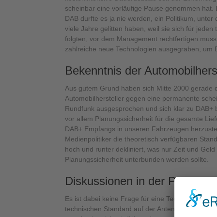
scheinbar eine vorläufige Pause genommen hat. D
DAB durfte es ja nie werden, ein Politikum, unter
viele Jahre gelitten haben, weil sie sich für jede
folgten, vor dem Management rechtfertigen musst
zahlreiche neue Technologien ausgegraben, um
Bekenntnis der Automobilhers
Aus gutem Grund haben sich Mitte 2000 gerade d
Automobilhersteller gegen eine permanente schei
Rundfunk ausgesprochen und sich klar zu DAB+ be
vor allem Planungssicherheit für die gesamte Lief
DAB+ Empfangs in unseren Fahrzeugen herzuste
Medienpolitiker die theoretisch verfügbaren Sta
hoch und runter dekliniert, was nur Zeit und Geld 
Planungssicherheit unterbunden werden sollte.
Diskussionen in der Politik nic
Es ist dabei keine Frage für eine Technologiefirm
technischen Standard auf der Antennenseite reali