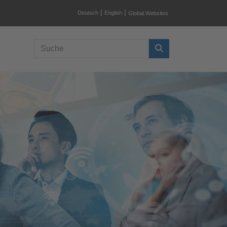
|
|
Deutsch
English
Global Websites