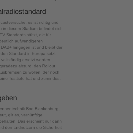
alradiostandard
astversuche: es ist richtig und
u in diesem Stadium befindet sich
TV Standards stützt, die für
deutlich aufwendigeren
DAB+ hingegen ist und bleibt der
 den Standard in Europa setzt.
ollständig ersetzt werden
t geradezu absurd, den Rollout
ausbremsen zu wollen, der noch
eine Testtiefe hat und zumindest
 geben
tennentechnik Bad Blankenburg,
t, gilt es, vernünftige
behalten. Das erscheint nur dann
nd den Endnutzern die Sicherheit