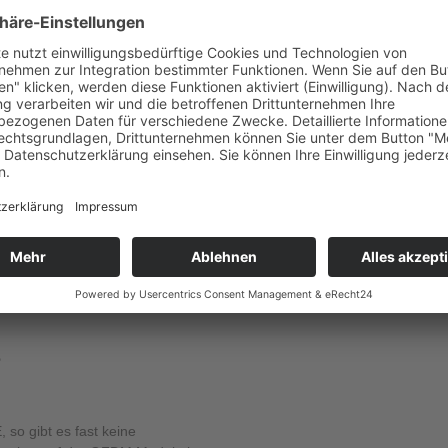
haftlich ohnehin angespannten
nen nach langen Debatten endlich
ieder in Frage stellen. Ich
n, den Rollout endlich in den
azu zu bekennen. Das schafft
ehr Digitalradiosender
ch Region. Es funktioniert also
es nun schon veraltet? Ist Rundfunk
ringend benötigt wird, weil sie
te Applikationen in beinahe
f die technischen
 der Endnutzerseite im Fahrzeug
ür autonomes Fahren und viele
e
so gibt es fast keine