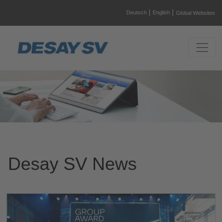
|
|
Deutsch
English
Global Websites
Desay SV News