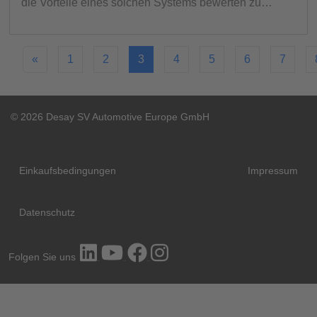
die Vorteile eines solchen Systems bewerten zu…
«
1
2
3
4
5
6
7
© 2026 Desay SV Automotive Europe GmbH
Einkaufsbedingungen
Impressum
Datenschutz
Folgen Sie uns