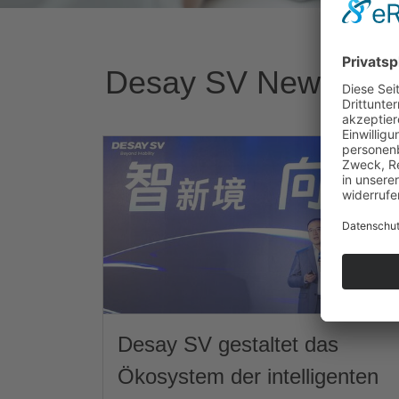
Desay SV News
Desay SV gestaltet das
Ökosystem der intelligenten