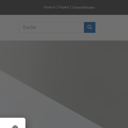
|
|
Deutsch
English
Global Websites