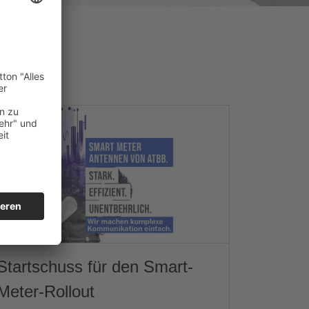
Startschuss für den Smart-
Meter-Rollout