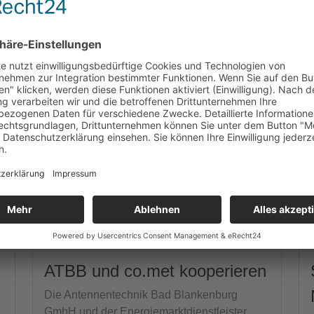
ATBB und co.met kooperieren
Die Antennentechnik Bad Blankenburg
GmbH und der Energiemarktdienstleister