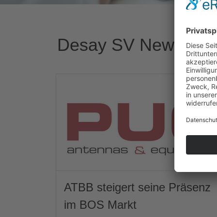
Desay SV News
ATBB steigert seine Präsenz
im BOS Markt