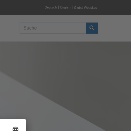
|
|
Deutsch
English
Global Websites