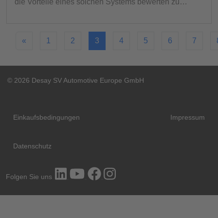
die Vorteile eines solchen Systems bewerten zu…
«
1
2
3
4
5
6
7
© 2026 Desay SV Automotive Europe GmbH
Einkaufsbedingungen
Impressum
Datenschutz
Folgen Sie uns