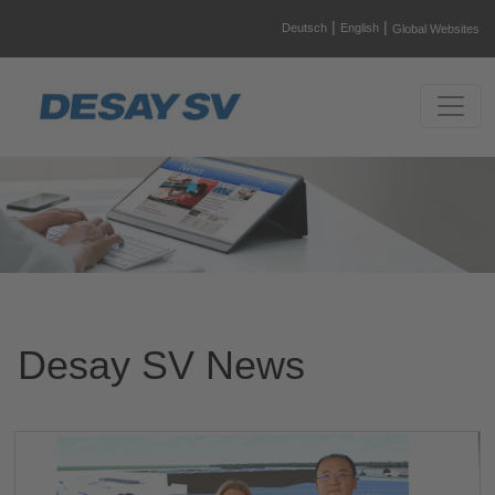
|
|
Deutsch
English
Global Websites
Desay SV News